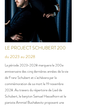
LE PROJECT SCHUBERT 200
du 2023 au 2028
La période
2023-2028
marquera le 200e
anniversaire des cinq dernières années de la vie
de Franz Schubert et s’achèvera par la
commémoration de sa mort le 19 novembre
2028. Au travers du répertoire de Lied de
Schubert, le baryton Samuel Hasselhorn et le
pianiste Ammiel Bushakevitz proposent une