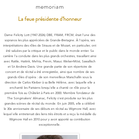
memoriam
La feue présidente d’honneur
Dame Felicity Lott
(1947-2026)
DBE, FRAM, FRCM, était l'une des
sopranos les plus appréciées de Grande-Bretagne. À l'opéra, ses
interprétations des rôles de Strauss et de Mozart, en particulier, ont
été saluées par la critique et le public dans le monde entier. Sa
carrière l'a conduite dans les plus grands orchestres, travaillant ainsi
avec Rattle, Haitink, Mehta, Previn, Masur, Welser-Möst, Sawallisch
et Sir Andrew Davis. Une grande partie de son répertoire de
concert et de récital a été enregistrée, ainsi que nombre de ses
grands rôles d'opéra : de son merveilleux Marschallin sous la
direction de Carlos Kleiber à sa Belle Hélène, avec laquelle elle a
enchanté les Parisiens lorsqu'elle a chanté ce rôle pour la
première fois au Châtelet à Paris en 2000. Membre fondateur de
The Songmakers' Almanac, Felicity s'est produite sur les plus
grandes scènes de récital du monde. En juin 2005, elle a célébré
le 30e anniversaire de ses débuts en récital au Wigmore Hall, avec
lequel elle entretenait des liens très étroits et a reçu la médaille du
Wigmore Hall en 2010 pour y avoir apporté sa contribution
exceptionnelle.