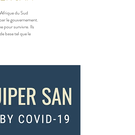
’Afrique du Sud
 par le gouvernement.
 pour survivre. Ils
de base tel que le