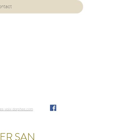
ontact
les-voix-dorphee.com
ER SAN